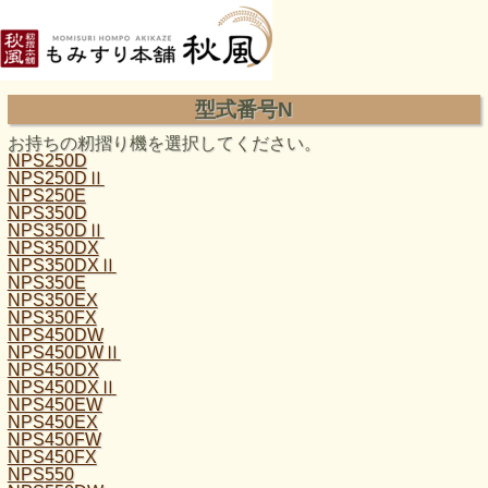
型式番号N
お持ちの籾摺り機を選択してください。
NPS250D
NPS250DⅡ
NPS250E
NPS350D
NPS350DⅡ
NPS350DX
NPS350DXⅡ
NPS350E
NPS350EX
NPS350FX
NPS450DW
NPS450DWⅡ
NPS450DX
NPS450DXⅡ
NPS450EW
NPS450EX
NPS450FW
NPS450FX
NPS550