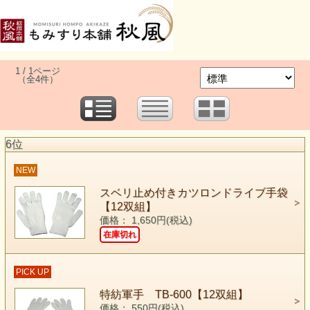
1 / 1ページ
（全4件）
6位
NEW
スベリ止め付きカツロンドライブ手袋
【12双組】
価格： 1,650円(税込)
在庫切れ
PICK UP
特紡軍手 TB-600【12双組】
価格： 550円(税込)