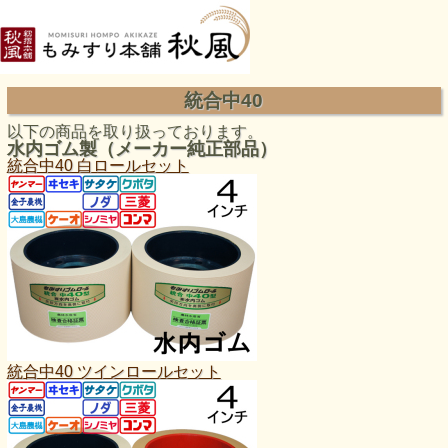
統合中40
以下の商品を取り扱っております。
水内ゴム製（メーカー純正部品）
統合中40 白ロールセット
統合中40 ツインロールセット