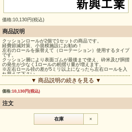
価格:10,130円(税込)
商品説明
クッションロールが2個で1セットの商品です。
経費節減対策、小規模施設にお勧め！
左右のロールを振替えて（ローテーション）使用するタイプ
です。
クッション層により表面ゴムが最後まで使え、砕米及び胴摺
の発生が少なく1ロールの籾摺り量が増えます。
※左右ロール径の差が5ミリ以上になったら左右ロールを入
れ替えて下さい。
▼ 商品説明の続きを見る ▼
価格:
10,130円
(税込)
注文
在庫
×