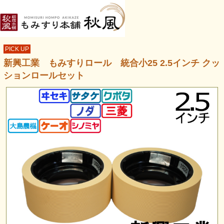
PICK UP
新興工業 もみすりロール 統合小25 2.5インチ クッ
ションロールセット